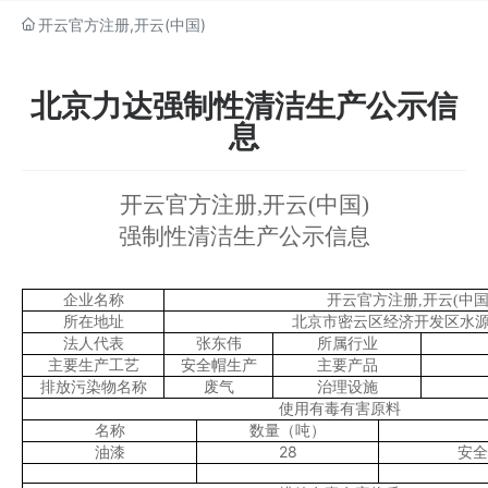
开云官方注册,开云(中国)
北京力达强制性清洁生产公示信
息
开云官方注册,开云(中国)
强制性清洁生产公示信息
企业名称
开云官方注册,开云(中国
所在地址
北京市密云区经济开发区水
法人代表
张东伟
所属行业
主要生产工艺
安全帽生产
主要产品
排放污染物名称
废气
治理设施
使用有毒有害原料
名称
数量（吨）
28
油漆
安全